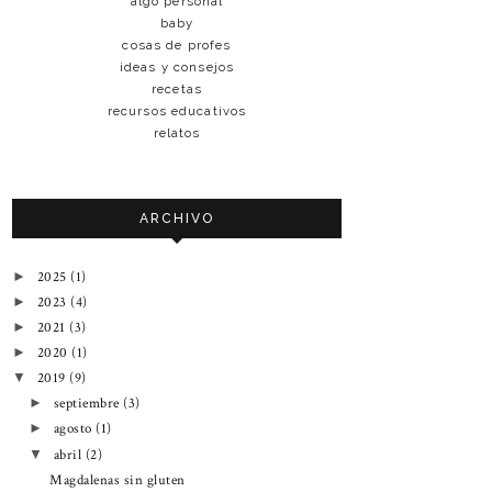
algo personal
baby
cosas de profes
ideas y consejos
recetas
recursos educativos
relatos
ARCHIVO
2025
(1)
►
2023
(4)
►
2021
(3)
►
2020
(1)
►
2019
(9)
▼
septiembre
(3)
►
agosto
(1)
►
abril
(2)
▼
Magdalenas sin gluten