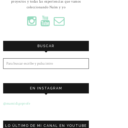
proyectos y todas las experiencias que vamos
coleccionando Naím y yo
BUSCAR
EN INSTAGRAM
@mamidigoprofe
LO ÚLTIMO DE MI CANAL EN YOUTUBE